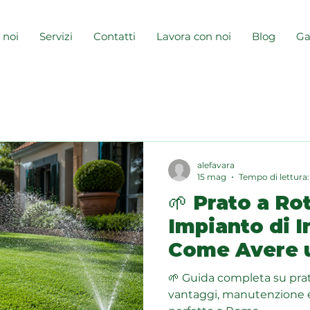
 noi
Servizi
Contatti
Lavora con noi
Blog
Ga
alefavara
15 mag
Tempo di lettura:
🌱 Prato a Rot
Impianto di I
Come Avere u
Verde e Ordi
🌱 Guida completa su prato
l’Anno a Rom
vantaggi, manutenzione e