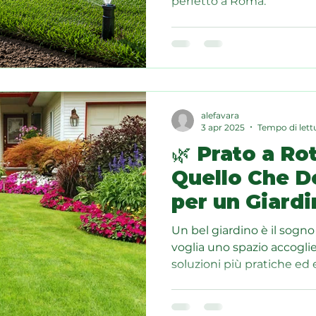
perfetto a Roma.
alefavara
3 apr 2025
Tempo di lett
🌿 Prato a Rot
Quello Che D
per un Giardi
Un bel giardino è il sogno
voglia uno spazio accoglie
soluzioni più pratiche ed ef