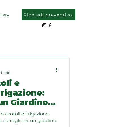
Richiedi preventivo
llery
 3 min
oli e
rrigazione:
n Giardino
nato Tutto
 a rotoli e irrigazione:
a
 consigli per un giardino