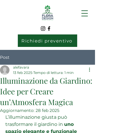
Richiedi preventivo
Post
alefavara
13 feb 2025
Tempo di lettura: 1 min
Illuminazione da Giardino:
Idee per Creare
un’Atmosfera Magica
Aggiornamento:
28 feb 2025
L’illuminazione giusta può 
trasformare il giardino in 
uno 
spazio elegante e funzionale 